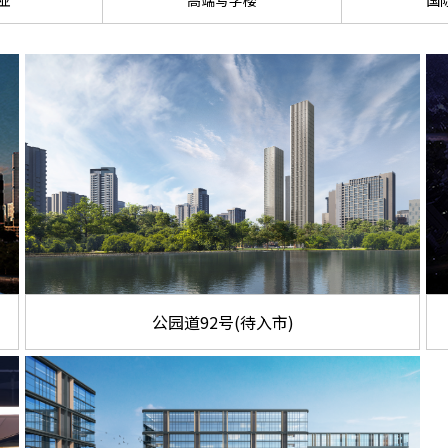
业
高端写字楼
国
公园道92号(待入市)