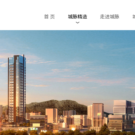
首 页
城脉精造
走进城脉